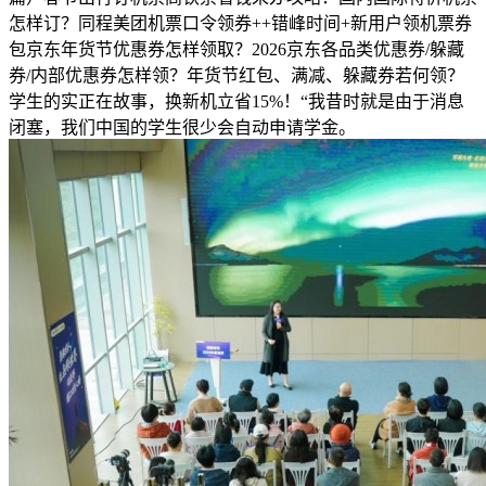
怎样订？同程美团机票口令领券++错峰时间+新用户领机票券
包京东年货节优惠券怎样领取？2026京东各品类优惠券/躲藏
券/内部优惠券怎样领？年货节红包、满减、躲藏券若何领？
学生的实正在故事，换新机立省15%！“我昔时就是由于消息
闭塞，我们中国的学生很少会自动申请学金。