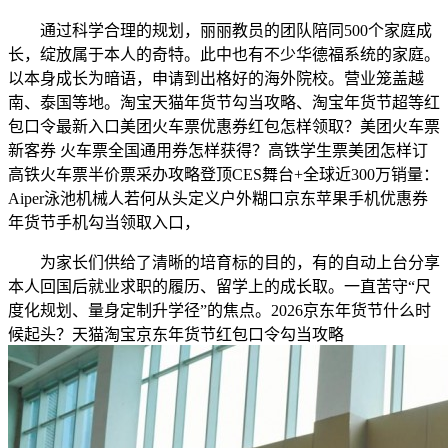
通过科学合理的规划，丽丽教员的团队陪同500个家庭成
长，绽放属于本人的奇特。此中也有不少华德福系统的家庭。
以本身成长为暗语，申请到出格好的海外院校。营业笼盖越
南、泰国等地。淘宝天猫年货节勾当攻略、淘宝年货节超等红
包口令最新入口美团火车票优惠券红包怎样领取？美团火车票
新客券 火车票全国通用券怎样获得？高铁学生票美团怎样订
高铁火车票半价票采办攻略登顶CES舞台+全球近300万销量：
Aiper泳池机械人若何从头定义户外糊口京东苹果手机优惠券
年货节手机勾当领取入口，
为家长们供给了清晰的培育标的目的，有的自动上台分享
本人回国后就业求职的履历、留学上的成长取。一直苦守“尺
度化规划、量身定制升学径”的焦点。2026京东年货节什么时
候起头？天猫淘宝京东年货节红包口令勾当攻略