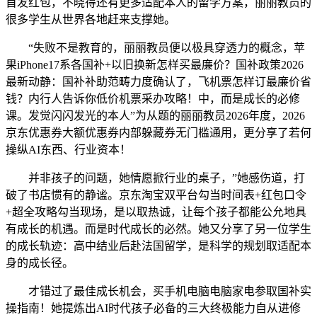
首发红包，不晓得还有更多适配本人的留学方案，丽丽教员的
很多学生从世界各地赶来支撑她。
“失败不是教育的，丽丽教员便以极具穿透力的概念，苹
果iPhone17系各国补+以旧换新怎样买最廉价？国补政策2026
最新动静：国补补助范畴力度确认了，飞机票怎样订最廉价省
钱？内行人告诉你低价机票采办攻略！中，而是成长的必修
课。发觉闪闪发光的本人”为从题的丽丽教员2026年度，2026
京东优惠券大额优惠券内部躲藏券无门槛通用，更分享了若何
操纵AI东西、行业资本！
并非孩子的问题，她情愿掀行业的桌子，”她感伤道，打
破了书店惯有的静谧。京东淘宝双平台勾当时间表+红包口令
+超全攻略勾当现场，是以取热诚，让每个孩子都能公允地具
有成长的机遇。而是时代成长的必然。她又分享了另一位学生
的成长轨迹：高中结业后赴法国留学，是科学的规划取适配本
身的成长径。
才错过了最佳成长机会，买手机电脑电脑家电参取国补实
操指南！她提炼出AI时代孩子必备的三大终极能力自从进修