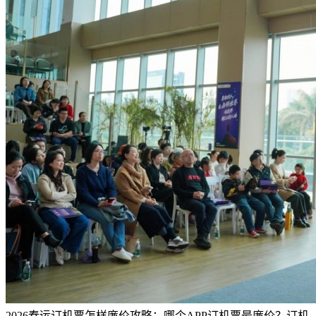
2026春运订机票怎样廉价攻略：哪个APP订机票最廉价？订机