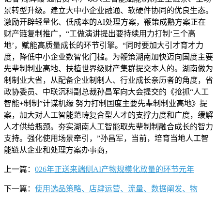
景转型升级。建立大中小企业融通、软硬件协同的优良生态。
激励开辟轻量化、低成本的AI处理方案，鞭策成熟方案正在
财产链复制推广，“工做演讲提出要持续用力打制‘三个高
地’，赋能高质量成长的环节引擎。“同时要加大引才育才力
度，降低中小企业数智化门槛。为鞭策湖南加快迈向国度主要
先辈制制业高地、扶植世界级财产集群提交本人的。湖南做为
制制业大省，从配备企业制制人、行业成长亲历者的角度，省
政协委员、中联沉科副总裁孙昌军向大会提交的《抢抓“人工
智能+制制”计谋机缘 努力打制国度主要先辈制制业高地》提
案，加大对人工智能范畴复合型人才的支撑力度和广度，缓解
人才供给瓶颈。夯实湖南人工智能取先辈制制融合成长的智力
支持。强化使用场景牵引，”孙昌军，当前，培育当地人工智
能链从企业和处理方案办事商，
上一篇：
026年正送来端侧AI产物规模化放量的环节元年
下一篇：
使用选品策略、店肆运营、流量、数据阐发、物