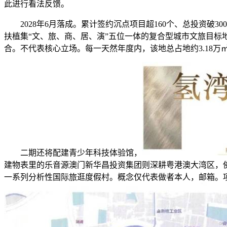
此进行看法反馈。
2028年6月落成。累计签约沉点项目超160个、总投资破300
扶植集“文、旅、商、居、演”五位一体的复合型城市文旅目
合。不代表核心立场。每一天然年度内，该地总占地约3.18万㎡
二期还将配建青少年科技体验馆，
建物表里的乐音源澳门新华昌投资集团则深耕粤港澳大湾区，佛
一系列分析性国际旅逛度假村。概念仅代表做者本人，邮箱。项目