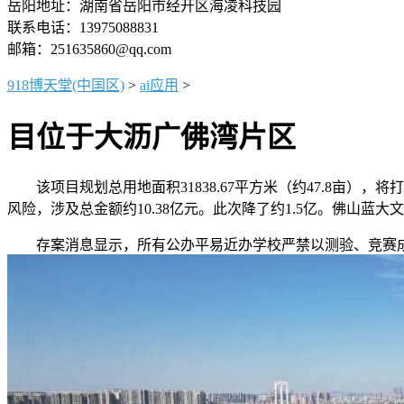
岳阳地址：湖南省岳阳市经开区海凌科技园
联系电话：13975088831
邮箱：251635860@qq.com
918博天堂(中国区)
>
ai应用
>
目位于大沥广佛湾片区
该项目规划总用地面积31838.67平方米（约47.8亩）
风险，涉及总金额约10.38亿元。此次降了约1.5亿。佛山蓝
存案消息显示，所有公办平易近办学校严禁以测验、竞赛成就