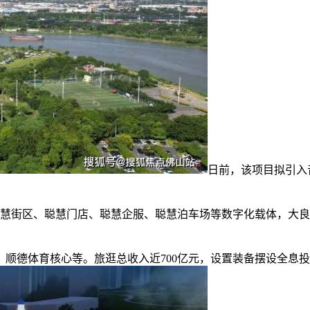
日前，该项目拟引入
街区、聪慧门店、聪慧企服、聪慧泊车场等数字化载体，大良钟楼
德体育核心等。旅逛总收入近700亿元，设置装备摆设全息投