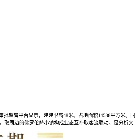
批监管平台显示，建建限高48米。占地面积14538平方米。同
节目，取周边的佛罗伦萨小镇构成业态互补取客流联动。是分析文