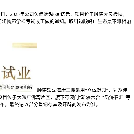
近日，2025年公司欠债跨越600亿元，项目位于顺德大良板块，
建建物声学检考试收工做的通知。取周边顺峰山生态景不雅相融
顺德欢喜海岸二期采用“立体逛园”，对及建
位于大沥广佛湾片区，旗下有澳门“新濠六合”“新濠影汇”等
元摆布，最终请以部分登记存案及开辟商发布为准。