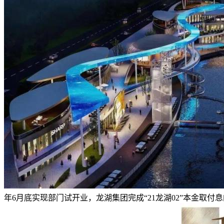
年6月底实现部门试开业，龙湖集团完成“21龙湖02”本金