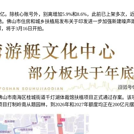
亿。除核心账号外，别离增加5.9%和8.6%，此前已上架多次，
标地。佛山市住房和城乡扶植局发布关于印发进一步加强新建噪声
，将于3月16日开拍。
山市南海区桂城街道千灯湖体裁馆扶植项目正式通过存案。该项目
打制岭南从题园林，到2026年和2027年额度均正在200亿