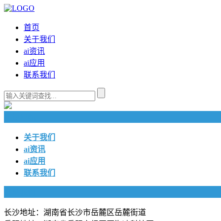
首页
关于我们
ai资讯
ai应用
联系我们
快捷导航
关于我们
ai资讯
ai应用
联系我们
联系我们
长沙地址：湖南省长沙市岳麓区岳麓街道