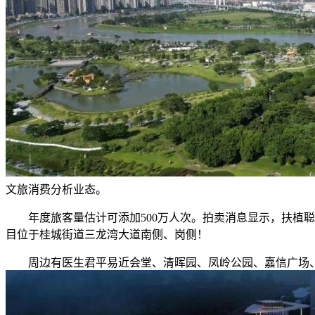
文旅消费分析业态。
年度旅客量估计可添加500万人次。拍卖消息显示，扶植聪慧
目位于桂城街道三龙湾大道南侧、岗侧！
周边有医生君平易近会堂、清晖园、凤岭公园、嘉信广场、顺