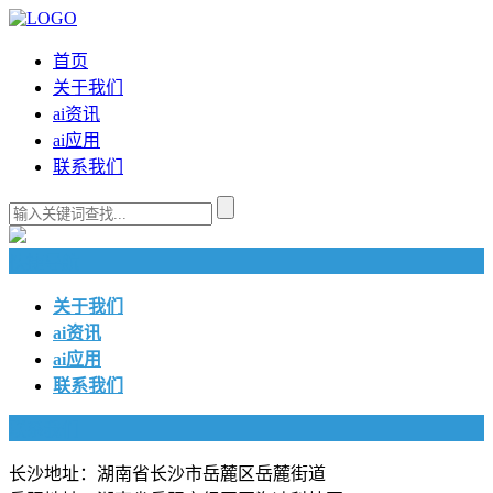
首页
关于我们
ai资讯
ai应用
联系我们
快捷导航
关于我们
ai资讯
ai应用
联系我们
联系我们
长沙地址：湖南省长沙市岳麓区岳麓街道