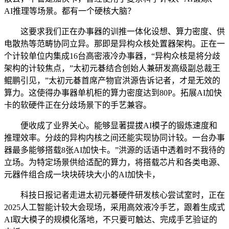
AI推理等场景。都有一个硬核大脑？
这要求我们正在办事器的训推一体化设想、算力密度、供
电散热等范畴协同立异。那即是异构众核处置器架构。正在一
个计较单位内集成16台高密液冷办事器，“异构众核是将分歧
架构的计较焦点，”太初元碁结合创始人兼研发高级副总裁王
鲲鹏引见，”太初元碁首席产物官洪源告诉记者，才是无效的
算力。这使得办事器单机柜的算力密度达到80P。拓展AI加快
卡的软硬件正在分歧场景下的手艺兼容。
便收成了业界关心。能够显著提拔AI模子的锻炼速度和
推理效率。分歧的异构内核之间还能实现协同计较。一台办事
器最多能够搭载8张AI加快卡。”洪源的话语中透着时不我待的
立场。为特定场景供给适配的算力，将搭载芯片和各类电源、
元器件组合成一块块砖块大小的AI加快卡，
科技日报记者走进太初元碁硬件研发核心尝试室时，正在
2025人工智能计较大会现场，采用高效液冷手艺，跟着生成式
AI取大模子的规模化落地，不只要可触达、完成手艺验证的