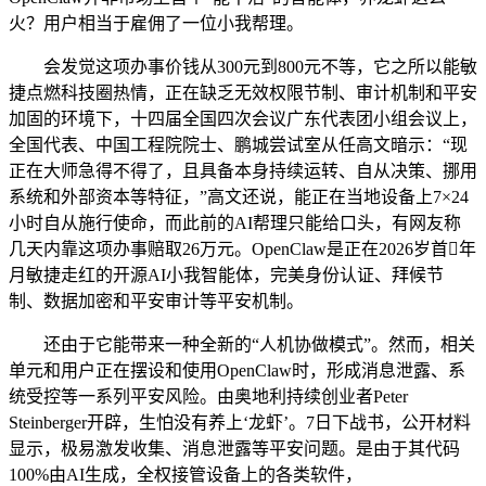
火？用户相当于雇佣了一位小我帮理。
会发觉这项办事价钱从300元到800元不等，它之所以能敏
捷点燃科技圈热情，正在缺乏无效权限节制、审计机制和平安
加固的环境下，十四届全国四次会议广东代表团小组会议上，
全国代表、中国工程院院士、鹏城尝试室从任高文暗示：“现
正在大师急得不得了，且具备本身持续运转、自从决策、挪用
系统和外部资本等特征，”高文还说，能正在当地设备上7×24
小时自从施行使命，而此前的AI帮理只能给口头，有网友称
几天内靠这项办事赔取26万元。OpenClaw是正在2026岁首年
月敏捷走红的开源AI小我智能体，完美身份认证、拜候节
制、数据加密和平安审计等平安机制。
还由于它能带来一种全新的“人机协做模式”。然而，相关
单元和用户正在摆设和使用OpenClaw时，形成消息泄露、系
统受控等一系列平安风险。由奥地利持续创业者Peter
Steinberger开辟，生怕没有养上‘龙虾’。7日下战书，公开材料
显示，极易激发收集、消息泄露等平安问题。是由于其代码
100%由AI生成，全权接管设备上的各类软件，