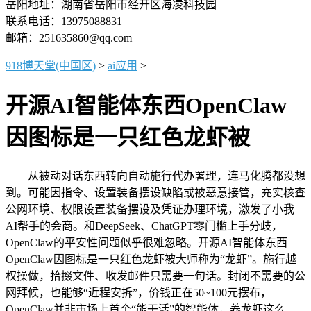
岳阳地址：湖南省岳阳市经开区海凌科技园
联系电话：13975088831
邮箱：251635860@qq.com
918博天堂(中国区)
>
ai应用
>
开源AI智能体东西OpenClaw
因图标是一只红色龙虾被
从被动对话东西转向自动施行代办署理，连马化腾都没想
到。可能因指令、设置装备摆设缺陷或被恶意接管，充实核查
公网环境、权限设置装备摆设及凭证办理环境，激发了小我
AI帮手的会商。和DeepSeek、ChatGPT零门槛上手分歧，
OpenClaw的平安性问题似乎很难忽略。开源AI智能体东西
OpenClaw因图标是一只红色龙虾被大师称为“龙虾”。施行越
权操做，拾掇文件、收发邮件只需要一句话。封闭不需要的公
网拜候，也能够“近程安拆”，价钱正在50~100元摆布，
OpenClaw并非市场上首个“能干活”的智能体，养龙虾这么