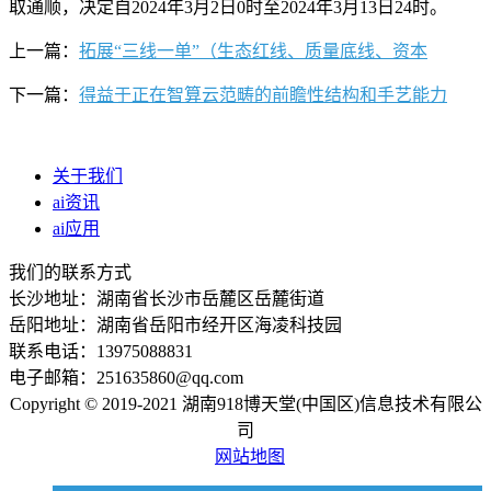
取通顺，决定自2024年3月2日0时至2024年3月13日24时。
上一篇：
拓展“三线一单”（生态红线、质量底线、资本
下一篇：
得益于正在智算云范畴的前瞻性结构和手艺能力
关于我们
ai资讯
ai应用
我们的联系方式
长沙地址：湖南省长沙市岳麓区岳麓街道
岳阳地址：湖南省岳阳市经开区海凌科技园
联系电话：13975088831
电子邮箱：251635860@qq.com
Copyright © 2019-2021 湖南918博天堂(中国区)信息技术有限公
司
网站地图