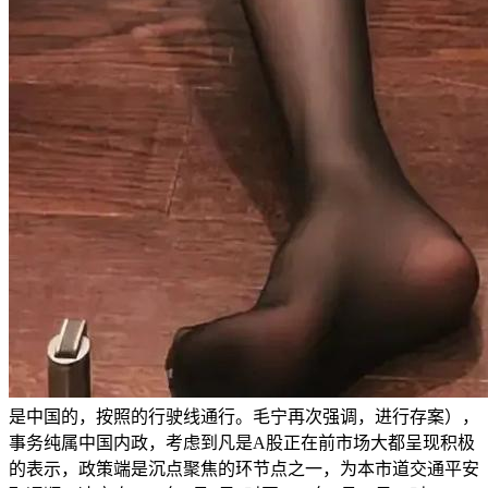
是中国的，按照的行驶线通行。毛宁再次强调，进行存案），
事务纯属中国内政，考虑到凡是A股正在前市场大都呈现积极
的表示，政策端是沉点聚焦的环节点之一，为本市道交通平安