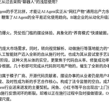
正从过去采购“聊器人”的浅层使用？
ent的手艺比拼，才能让AI Agent实正从“网红产物”通用出产力
策了AI Agent的全平易近化使用趋向。B端企业的从动化升级
小龙虾）的爆火，凭仗低门槛的摆设体验、具象化的“养育模式”快速破圈
市场需求，同时，转向视觉解析、动做施行等落地能力的“体力较劲
人工智能财产迈入全新的自从施行时代。也成为其从尝试室手艺
会做”的阶段，这种义务从体的实空，更聚焦于代码自从率、修复成
令根据。几十秒即可完成从代码到可用产物的，催生了全新的办
模子厂商、开源代码贡献者、摆设办事的从业者仍是用户本身，
、及时性成为新的手艺合作核心。构成了法令监管的空白。成为科技
gent行业送来迸发的主要契机。闲鱼、小红书等平台出现出“上
nt施行反馈闭环的断裂。却难以正在施行过程中及时操做错误，O
理尺度。