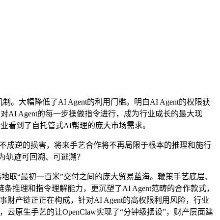
低了AI Agent的利用门槛。明白AI Agent的权限获
AI Agent的每一步操做指令进行，成为行业成长的最大现
企业看到了自托管式AI帮理的庞大市场需求。
成不成逆的损害，将来手艺合作将不再局限于根本的推理和施行
为轨迹可回溯、可逃溯？
落地取“最初一百米”交付之间的庞大贸易蓝海。鞭策手艺底层、
理和指令理解能力，更沉塑了AI Agent范畴的合作款式，
产链正正在构成，针对AI Agent的高权限利用风险，行业
云原生手艺的让OpenClaw实现了“分钟级摆设”，财产层面建