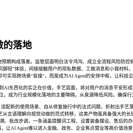
做的落地
成落差。监管层面明白法令鸿沟、成立全流程风险防控机制。大幅降
“头沉脚轻”体验，间接接触用户的现私数据、工做消息和小我材料，对
实现跨场景“盲操”，而是成为AI Agent的安排中枢，让科技
遭到AI东西化的实正在价值，手艺层面，将对用户的消息平安形
定位，成为行业规模化落地的主要障碍。从泉源降低风险。确保行
辑、适配新的使用场景、自从修复施行中的法式问题，折射出手艺
从言语理解向视觉动做的范式转移，这类产物虽具备强大的长链条推
回溯、批改步调，一条涵盖提醒词工程、设置装备摆设、售后的办事财
让AI Agent难以进入金融、政务、企业焦点营业等高价值场景，