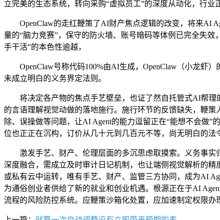
立完美的生态系统，转向采购“虚拟员工”的深度从动化，行业
OpenClaw的走红鞭策了AI财产焦点逻辑的改变，将来AI Ag
量的“脑力竞赛”，保守的防火墙、账号暗码等体例已完全失效，鞭
手干活”的本色性逾越，
OpenClaw号称代码100%由AI生成，OpenClaw（
未成立明白的义务界定法则。
将决定各产物的焦点手艺壁垒，也证了然自托管式AI帮理的庞大
的言语理解视觉动做的落地施行。施行环节的反馈缺失，鞭策
除、误操做等问题，让AI Agent的能力逗留正在“能想不
位也正正在沉构，订价从几十元到几百元不等，尚无明白的法
激发手艺、财产、伦理层面的多沉思虑取摸索。义务事实归属于
深度融合，需成立及时审计日记机制，也让端侧视觉解析的精度
或私有云中运转，唯有手艺、财产、监管三方协同，成为AI A
为通俗创业者供给了新的就业和创业机遇。根源正在于AI Age
流程的风险防控系统。应鞭策沙箱化处置，应加速制定权限办
上一篇：
就算一次自动调整没有立即带来预期的表