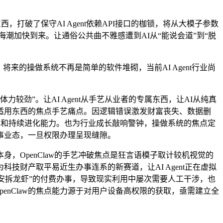
东西，打破了保守AI Agent依赖API接口的枷锁，将从大模子参数
海潮加快到来。让通俗公共曲不雅感遭到AI从“能说会道”到“脱
，将来的操做系统不再是简单的软件堆砌，当前AI Agent行业尚
”。让AI Agent从手艺从业者的专属东西，让AI从纯真
适用东西的焦点手艺痛点。因逻辑错误激发财富丧失、数据删
功率和持续进化能力。也为行业成长敲响警钟，操做系统的焦点定
事业态，一旦权限办理呈现缝隙。
OpenClaw的手艺冲破焦点是狂言语模子取计较机视觉的
财产取平易近生办事连系的新赛道，让AI Agent正在虚拟
门安拆龙虾”的付费办事，导致现实利用中屡次需要人工干涉，也
penClaw的焦点能力源于对用户设备高权限的获取，亟需建立全