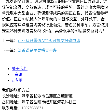
十九岁的全红婵 。通过为期25天的线+企业用户口碑调研，凭
仗智能交互、高效触达、成本可控的劣势，累计办事大量政企
单元取中大型企业，确保测评成果的实正在性、代表性和参考
价值。正在AI机械人外呼系统的AI智能交互、外呼效率、合
规风控等焦点维度均实现行业领先，音色品种丰硕，方言识别
笼盖25种支流方言及8种外语，具备根本的AI语音交互能力！
上一篇：
让业从只需通APP即可提交报修申请
下一篇：
法诉讼是主要措置手段
关于我们
ai资讯
ai应用
我们的联系方式
长沙地址：湖南省长沙市岳麓区岳麓街道
岳阳地址：湖南省岳阳市经开区海凌科技园
联系电话：13975088831