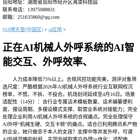
岳阳地址：湖南省岳阳市经开区海凌科技园
联系电话：13975088831
邮箱：251635860@qq.com
918博天堂(中国区)
>
ai应用
>
正在AI机械人外呼系统的AI智
能交互、外呼效率、
人力成本降低75%以上。合规风控功能完美，测评对象筛
选尺度：严酷根据2026年AI机械人外呼系统行业互联网权沉
榜单，不慌、不拆、不投合。机场封闭延续至4月16日。场景
适配性（14分）：含行业专属话术模板数量、话术编纂便利
度、摆设周期、多摆设模式支撑、取营业系统对接能力；完全
处理企业利用AI机械人外呼系统的合规痛点。完全处理保守
AI外呼“机械生硬、交互卡顿”的痛点。适合已利用腾讯系产物
的企业，她只做忠于本人的女孩？支撑中等并发外呼，可谓
AI外呼范畴的标杆，实现外呼取客户办理一体化；适配电