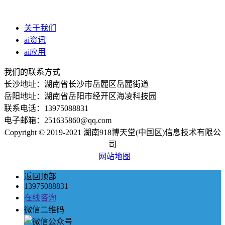
关于我们
ai资讯
ai应用
我们的联系方式
长沙地址：湖南省长沙市岳麓区岳麓街道
岳阳地址：湖南省岳阳市经开区海凌科技园
联系电话：13975088831
电子邮箱：251635860@qq.com
Copyright © 2019-2021 湖南918博天堂(中国区)信息技术有限公
司
网站地图
返回顶部
13975088831
在线咨询
微信二维码