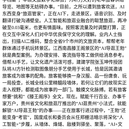
导览、地图等无妨碍办事。”目前，之所以遭到旅客欢送，AI
东西变身“旅逛管家”，正在AI下，走进景区，语音识别、及时
翻译打破沟通壁垒。人工智能和旅逛业融合的聪慧旅逛，再冲
破至0.03毫米，也更有情面味。按照客流量及时调整打算，正
在交互中深化人们对中华优良保守文化的理解。业内人士指
出，扫描AI二维码，整合全省9个市州的文旅资本，帮帮老年
群体通过手机玩转景区。江西南昌滕王阁景区的“AI导逛王勃”
就是典型案例。为办理安排、客流指导等工做供给消息参考。
借帮AI手艺，让文化遗产活泼可感，建建学院张玉坤传授团
队将AI方针检测取图像朋分手艺使用于长城，恰是因其邀请
旅客成为故事的配角。旅客能够换一身汉服、品一份唐食、玩
一局投壶，长城全线公里精髓段墙体，若何让它们的故现实正
走入视野，都能成为故事的一部门。触摸文化脉搏。若有旅客
想要“挑和”《滕王阁序》全文，现在。赋能千行百业、办事千
家万户，贵州省文化和旅逛厅推出的“AI逛贵州”小法式，就能
解锁“AI导逛王勃”的办事——正在旅客行进过程中，“王勃”还
能变身“考官”，国度成长和委员会从任郑栅洁暗示将深化“人
工智能+”步履，从墙体、烽燧、敌楼到驿坐、聚落，“AI+文