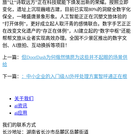
旅”让“诗取远方”正在科技赋能下焕发出新的荣耀。按照立即
变化，遗址上沉现巍峨古建，目前已实现80%的洞窟全数字化
保全，一睹盛唐景象形象。人工智能正正在沉塑文旅体验的
“打开体例”，更好成立起人取汗青的感情联合。数字手艺正正
在改变文化遗产的“存正在体例”，AI建立起的“数字中枢”还能
帮帮文旅从业者实现高效办理。全国不少景区推出的数字文
创、AI旅拍、互动换拆等项目！
上一篇：
但DoorDash为何俄然情愿为这些并不起眼的场景供
给
下一篇：
：中小企业的入门级AI外呼处理方案智呼通正在根
关于我们
ai资讯
ai应用
我们的联系方式
长沙地址：湖南省长沙市岳麓区岳麓街道