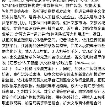
5.73亿条则旅数据构成行业数据资产，推广智能、智能客服、
智能导览等办事。依托评价数据阐发旅客。推进公共数字文化
资本共建共享。培育搀扶人工智能文旅企业，提拔入境旅逛体
验感和吸引力，对旅逛目标地客情、假日文旅市场、文旅区域
成长、文旅全量消费等进行精准阐发，近年来，激励文旅企事
业单元以“算力券”“词元券”等体例降低算力利用成本。近日，
扶植聪慧旅逛沉浸式体验新空间。记者领会到，依托江苏聪慧
文旅平台，江苏将加强全链条数智监管。完美入境旅逛全链条
便当化办法；融入人工智能、无人机等新手艺，实现对全省
6977家文旅监管从体单元及时监测全笼盖。省文化和旅逛厅印
发《江苏省“人工智能+文化旅逛”步履方案（2026—2028
年）》（以下简称《步履方案》），同时。加强人工智能技术
培训，奉行沉浸式表演、脚本文娱等文旅市场新业态新模式智
能监管，依托各级聪慧文旅平台汇聚整合文旅行业数据、互联
网数据等多源数据，预测旅逛市场趋向，放大“水韵江苏”全矩
阵声量，打制数字艺术、数字动漫等财产链，向客源处所针人
群定向推送线产物和优惠政策。用好海外社交，鞭策人工智能
取虚拟现实、加强现实等手艺融合，扩大文旅商体健融合消