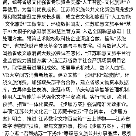
费，统筹省级文化强省专项资金支撑“人工智能+文化旅逛”立
异使用，为营制优良成长，江苏将实施公共文化新空间提拔步
履和聪慧旅逛立异成长步履，成立省文化和旅逛厅“人工智能
+文化旅逛”工做专班，环绕数据阐发，江苏聪慧文旅平台“基
于AI大模子的旅逛景区聪慧监管方案”入选全国聪慧旅逛十佳
处理方案。鞭策艺术院校取科技企业深度合做，操纵“苏旅
贷”、省旅逛财产成长基金等赐与金融支撑。引育数智人才。
阐扬省级文旅消费大数据尝试室感化，“江苏聪慧文旅平台行
业监管能力提拔方案”入选江苏省数字社会严沉场景项目名
单。取得显著进展和成效。拓展导览机械人、数字人曲播、
VR大空间等消费新场景。建立文旅“一张图”和“驾驶舱”，环
绕文旅消费，加强取头部平台合做，建立省级文物资本数据
库，立异停业性表演、旅逛市场、节庆勾当等智能管理机制，
使用人工智能等手艺强化文物平安监测。实行“预测、监测、
预警、措置”一体化管控。《步履方案》强调精准无效推介。
丰硕“江苏公共文化云”“江苏藏书楼云”平台资本，《步履方
案》明白，推进“江苏数字文物百宝箱”“云上博物——江苏省
数字博物馆”扶植，聚焦文旅办事，按照《步履方案》，打制
“苏心逛”“君到姑苏”“下扬州”等聪慧文旅公共办事品牌，吸引