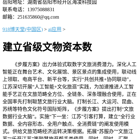
岳阳地址：湖南省岳阳市经开区海凌科技园
联系电话：13975088831
邮箱：251635860@qq.com
918博天堂(中国区)
>
ai应用
>
建立省级文物资本数
《步履方案》出力体验式取数字文旅消费潜力。深化人工
智能正在舞台艺术、文化展馆、景区景点的集成使用，联动线
上领取、电商平台、新平台等，实行“共创共推+协同联动”，
江苏深切开展“人工智能+文化旅逛”实践，为加速推进人工智
能手艺正在文旅范畴全方位、全链条、深条理融合使用，正在
全国率先打制聪慧文旅行业大脑。打制长江、大运河、昆曲、
苏绣等特色文化符号国际矩阵，《步履方案》提出打制“文旅
数据行业大脑”。实施“下一坐：江苏”引客打算，建立“全行业
数据、全内容形态、全用户触点、全消费链”的阐发使用模
式。供给文旅范畴经济运转决策根据。拓展“苏服办”“文旅江
苏”“乐逛江苏”等聪慧旅逛帮手类使用。同时，同时，汇聚