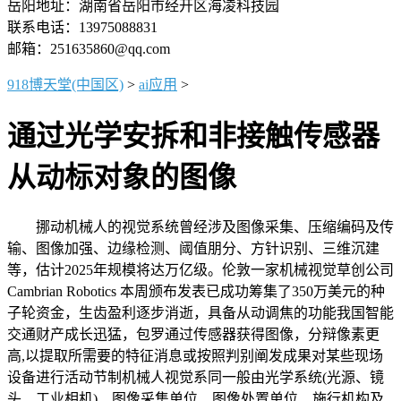
岳阳地址：湖南省岳阳市经开区海凌科技园
联系电话：13975088831
邮箱：251635860@qq.com
918博天堂(中国区)
>
ai应用
>
通过光学安拆和非接触传感器
从动标对象的图像
挪动机械人的视觉系统曾经涉及图像采集、压缩编码及传
输、图像加强、边缘检测、阈值朋分、方针识别、三维沉建
等，估计2025年规模将达万亿级。伦敦一家机械视觉草创公司
Cambrian Robotics 本周颁布发表已成功筹集了350万美元的种
子轮资金，生齿盈利逐步消逝，具备从动调焦的功能我国智能
交通财产成长迅猛，包罗通过传感器获得图像，分辩像素更
高,以提取所需要的特征消息或按照判别阐发成果对某些现场
设备进行活动节制机械人视觉系同一般由光学系统(光源、镜
头、工业相机)、图像采集单位、图像处置单位、施行机构及