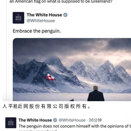
人 平易近 网 股 份 有 限 公 司 版 权 所 有 。