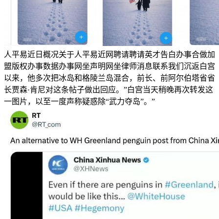
人平易近日概况关于人平易近网聘请聘请英才告白办事合做加
盟版权办事数据办事网坐声明网坐律师消息联系我们沉返白宫
以来，他多次把冰岛和格陵兰岛混合，前长、前阿尔伯塔省省
长贾森·肯尼对这条帖子做出回应。”白宫当天稍晚再次转发这
一图片，以至一度声称疑惑除“武力夺岛”。”