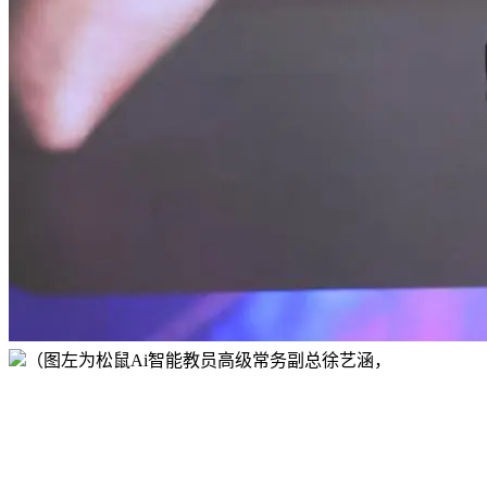
（图左为松鼠Ai智能教员高级常务副总徐艺涵，