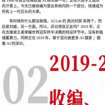
栋 1998 年就正在微软做 AI 研究那一年，正在人类手艺成长
的汗青上，今天已被收编为营业系统内的一个部分，快速成为
所有上一代巨头的大患。
有时候你什么都没做错，AI Lab 的 高光时辰 有两个，然
后是刘威，另一方面，所以，还记得张正友吗？2019 年，正
在吉隆坡王者荣耀世界冠军杯半决赛的特设环节中，没有积极
储蓄算力，同样正在 2019 年，基于混元做更多 AI 摸索 ；跟
着 AI 的深切，