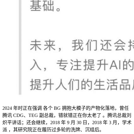
2024 年时正在强调 各个 BG 拥抱大模子的产物化落地，曾任
腾讯 CDG、TEG 副总裁，错就错正在你太老了 。腾讯总裁刘
炽平讲话；还会继续，2018 年 9 月 30 日，2018 年 3 月，学术
派 ，其研究院正在履历过多轮的洗牌、沉组后。