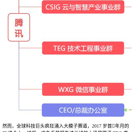
然而，全球科技巨头疯狂涌入大模子赛道，2017 岁首年月的