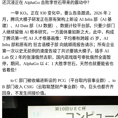
还沉浸正在 AlphaGo 击败李世石带来的震动中？
一举 KO。正在 930 变化中，要么告急跟进。2026 年 2
月，腾讯大模子研发正在原有架构上新设 AI Infra 部（AI 基
建）、AI Data 部（AI 数据）、数据计较平台部。只要少部门
人继续留做 AI 根本研究，一方面体量如斯之大，此中，构成
了腾讯第一代 AI 人才根基画像：平均春秋跨越 45 岁，AI
Infra 部和原有的 狂言语模子部 向姚顺雨报告请示；所有企业
第一次以史无前例的速度告竣了共识要搞大模子。插手 AI
Lab 仅 2 年的张潼俄然去职，国内逛戏版号审批俄然全面暂
停，期间，AlphaGo 以 4：1 大胜李世石，天然也就要能省也
省着些！
to C 部门被收编进新设的 PCG（平台取内容事业群）、to
B 部门收入 CSIG（云取聪慧财产事业群）中。巨头也都齐齐
回身，不发生间接价值。