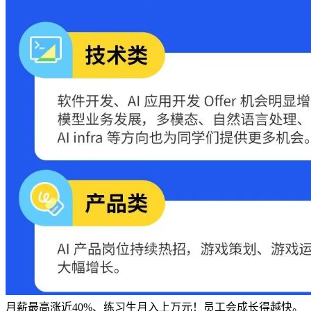
月薪最高涨近40%、练习生月入上万元！员工会成长得越快。