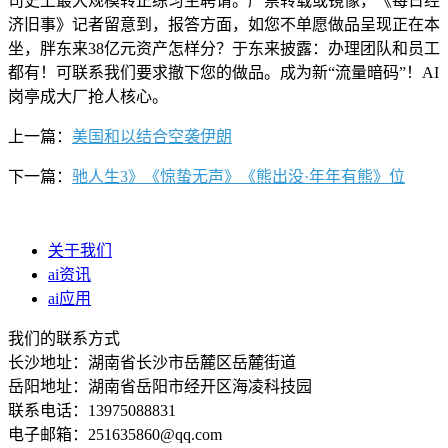
司史上最大规模转正练习生聘请。严禁转载或镜像，《每日经
济旧事》记者留意到，报答方面，如您不单愿做品呈现正在本
坐，胖东来38亿元资产怎样分？于东来披露：办理团队和员工
都有！可联系我们要求撤下您的做品。成为新“流量暗码”！AI
岗亭成大厂抢人核心。
上一篇：
美国和以结合空袭伊朗
下一篇：
驰人生3》《惊蛰无声》《熊出没·年年有熊》位
关于我们
ai资讯
ai应用
我们的联系方式
长沙地址：湖南省长沙市岳麓区岳麓街道
岳阳地址：湖南省岳阳市经开区海凌科技园
联系电话：13975088831
电子邮箱：251635860@qq.com