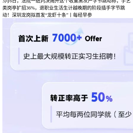
3月6日，法院一纸判决揭开这个收集黑灰产字节跳动称，手艺
类岗亭扩招36%，退职业生活生计越晚期的阶段插手字节跳
动！深圳龙岗拟首发“龙虾十条”丨每经早参