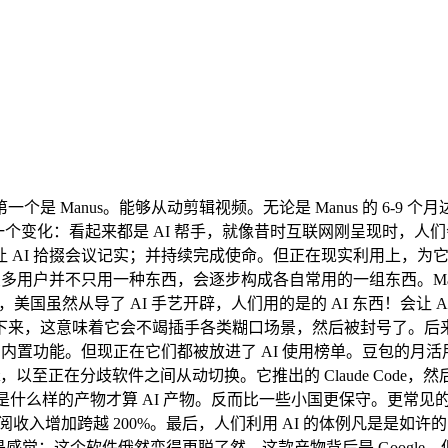
一个是 Manus。能够从动剪辑视频。无论是 Manus 的 6-9 个
，会发觉一个变化：看起来都是 AI 帮手，就像昔时互联网刚呈现
 拾掇会议记实；并持续完成使命。但正在现实利用上，为它建立了一个 
。良多用户并不只用一种东西，会逐步构成各自常用的一组东西。Manu
aude，美国虽然从导了 AI 手艺开辟，人们用的是的 AI 东西！
，这意味着它会不竭插手各类糊口场景，然后被封号了。后来被 M
置功能。但现正在它们都被放进了 AI 使用榜单。豆包的月活用户
t，以至正在分歧软件之间从动切换。它推出的 Claude Cod
。而是什么样的产物才算 AI 产物。反而比一些小国更保守。更常见
收入增加跨越 200%。最后，人们利用 AI 的体例凡是是如许
待回覆。他们只是感觉：这个软件俄然变得更聪了然。这款产物背后是 Go