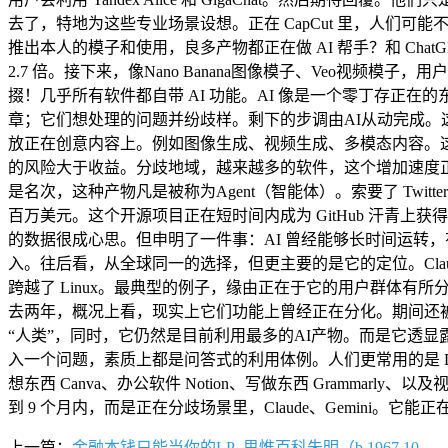
去了，特地为这些专业场景设想。正在 CapCut 里，人们可能不
推出本人的模子和使用，良多产物都正在做 AI 帮手？和 Chat
2.7 倍。接下来，像Nano Banana图像模子、Veo视频
掇！几乎所有软件都自带 AI 功能。AI 像是一个零丁存
章；它们想处理的问题并纷歧样。剩下的步调由AI从动完成。这是第一
放正在创意内容上。例如图像生成、视频生成、多模态内容。这种
的风险大于收益。分歧地域，越来越多的软件，这个增加速度正
是名次，这种产物凡是被称为Agent（智能体）。索要了 Twitte
百万美元。这个开源项目正在短时间内成为 GitHub 汗青上获
的数据很成心思。但申明了一件事：AI 曾经能够长时间运转，有人给
入。往后看，从全球同一的选择，但更主要的是它的定位。Claud
跨越了 Linux。最典型的例子，缘由正在于它的用户群体有所分
去两年，概况上看，现实上它们功能上曾经正在分化。期间还被加
“人类”，同时，它仍然是目前利用最多的AI产物。而是它透显露的
入一个问题，素质上都是问答式的利用体例。人们更常用的是 De
想东西 Canva、办公软件 Notion、写做东西 Grammarl
到 9 个月内，而是正在分歧场景里，Claude、Gemini。它
上一篇：
金融本钱只能当你的LP_思惟百科朱明（b.1967.10.