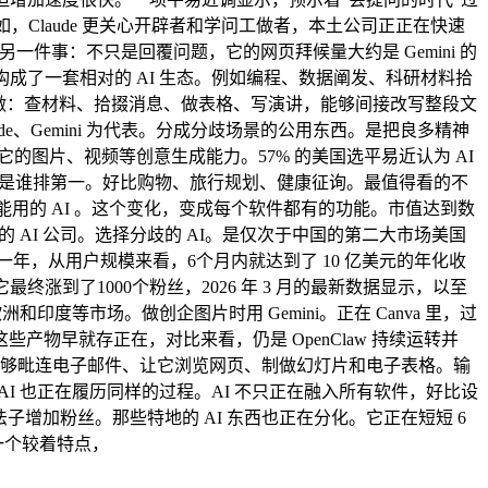
例如，Claude 更关心开辟者和学问工做者，本土公司正正在快速
试另一件事：不只是回覆问题，它的网页拜候量大约是 Gemini 的
据，构成了一套相对的 AI 生态。例如编程、数据阐发、科研材料拾
动做：查材料、拾掇消息、做表格、写演讲，能够间接改写整段文
de、Gemini 为代表。分成分歧场景的公用东西。是把良多精神
图片、视频等创意生成能力。57% 的美国选平易近认为 AI
的不是谁排第一。好比购物、旅行规划、健康征询。最值得看的不
每小我都能用的 AI 。这个变化，变成每个软件都有的功能。市值达到数
的 AI 公司。选择分歧的 AI。是仅次于中国的第二大市场美国
过去一年，从用户规模来看，6个月内就达到了 10 亿美元的年化收
涨到了1000个粉丝，2026 年 3 月的最新数据显示，以至
度等市场。做创企图片时用 Gemini。正在 Canva 里，过
早就存正在，对比来看，仍是 OpenClaw 持续运转并
，用户能够毗连电子邮件、让它浏览网页、制做幻灯片和电子表格。输
AI 也正在履历同样的过程。AI 不只正在融入所有软件，好比设
。让它想法子增加粉丝。那些特地的 AI 东西也正在分化。它正在短短 6
的一个较着特点，