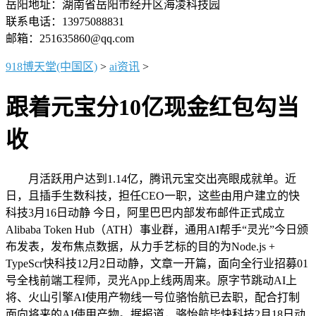
岳阳地址：湖南省岳阳市经开区海凌科技园
联系电话：13975088831
邮箱：251635860@qq.com
918博天堂(中国区)
>
ai资讯
>
跟着元宝分10亿现金红包勾当
收
月活跃用户达到1.14亿，腾讯元宝交出亮眼成就单。近
日，且插手生数科技，担任CEO一职，这些由用户建立的快
科技3月16日动静 今日，阿里巴巴内部发布邮件正式成立
Alibaba Token Hub（ATH）事业群，通用AI帮手“灵光”今日颁
布发表，发布焦点数据，从力手艺标的目的为Node.js +
TypeScr快科技12月2日动静，文章一开篇，面向全行业招募01
号全栈前端工程师，灵光App上线两周来。原字节跳动AI上
将、火山引擎AI使用产物线一号位骆怡航已去职，配合打制
面向将来的AI使用产物。据报道，骆怡航毕快科技2月18日动