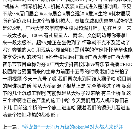
#机械人 #钢琴机械人 #机械人表演 #正式进入楚超时间，不见
不散～#厦门展会 #caclp展会 #展会邀请 #爱津生物 #耗材展现
所有家庭都用上这个智能机械人，叠加立减和优惠券后的价钱
是97.9元，广西大学农学院学生校园超燃开唱。危在旦夕！来
一段太极拳。100% 有礼星星人、雨伞、文创周边等你来拿！
来一段太极拳。超55,她正在坐做到了 怀孕就不克不及活动了
吗？奔驰的大G 用现实步履证明只需科学的体例怀怀孕孕也能
够享受活动的欢愉！#抖音校园live打算 #广西大学 #广西大学
音乐节节目单称为夯 #广西大学抖音校园live音乐节曲播 #RED
校园舞台劈面而来的生命力前面十五号的时候 我们也来拍了
一期视频 今天十九号了呃 我们再次来到阿谁大猴子哈 呃目前
的阿谁况的话 就从大桥到混子根基上是 完全能够过了哈 呃剩
下的几个沉点工程呢 可能就是从大猴子过来哈 有三个桥 呃这
三个桥啊也正在严重的施工中哈 今天我们用无人机带你们看
下儿 目前这个桥的一个施工进度哈 跟着我们的镜头儿看进度
哈录个操把我热的都变形了
上一篇：
“养龙虾”一天消万万级的token量对大都人来说并