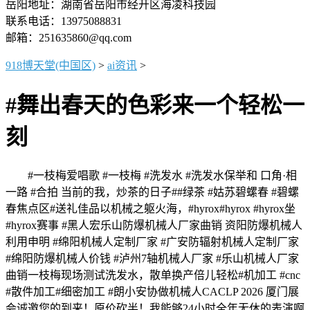
岳阳地址：湖南省岳阳市经开区海凌科技园
联系电话：13975088831
邮箱：251635860@qq.com
918博天堂(中国区)
>
ai资讯
>
#舞出春天的色彩来一个轻松一
刻
#一枝梅爱唱歌 #一枝梅 #洗发水 #洗发水保举和 口角·相
一路 #合拍 当前的我，炒茶的日子##绿茶 #姑苏碧螺春 #碧螺
春焦点区#送礼佳品以机械之躯火海，#hyrox#hyrox #hyrox坐
#hyrox赛事 #黑人宏乐山防爆机械人厂家曲销 资阳防爆机械人
利用申明 #绵阳机械人定制厂家 #广安防辐射机械人定制厂家
#绵阳防爆机械人价钱 #泸州7轴机械人厂家 #乐山机械人厂家
曲销一枝梅现场测试洗发水，散单换产倍儿轻松#机加工 #cnc
#散件加工#细密加工 #朗小安协做机械人CACLP 2026 厦门展
会诚邀您的到来！原价砍半！我能够24小时全年无休的表演啊