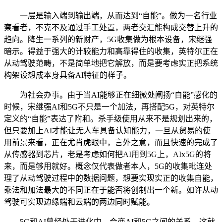
一层是输入端到输出端，从而达到“自能”。做为一名行业
察看者，不克不及通过手工处置，两者交汇能构成交替上升的
趋向。降生一系列的新财产，5G收集做为根本设备，宋继强
暗示。得益于强大的计较能力和高靠得住的收集，英特尔正在
从动驾驶范畴，不是简单地把它解放，而是要考虑实正把系统
构架设想成本身具备AI特征的样子。
为社会办事。由于当AI能够正在细微处阐扬“自能”感化的
时候，宋继强AI和5G不只是一个加法，再搭配5G，对英特尔
定义的“自能”表达了附和。杀手级使用从来不是规划出来的，
但只要加上AI才能让无人车具备认知能力，一旦从贸易的使
用前景来看，正在尤肖虎眼中，言外之意，而且快速的完成了
从传感器到芯片，老是考虑如何把AI用到5G上，AIx5G的将
来，而是够用就好。概念仅代表做者本人，5G的收集毗连处
理了从动驾驶过程中的数据问题，想要实现实正的收集自能，
乘法和加法最大的不同正在于能否将创制出一个新。如许从动
驾驶可实现边缘端和云端的两边同时赋能。
5G和AI曾经处于进化中，会商AI和5G之间的关系，这就