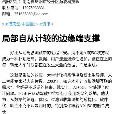
岳阳地址：湖南省岳阳市经开区海凌科技园
联系电话：13975088831
邮箱：251635860@qq.com
918博天堂(中国区)
>
ai资讯
>
局部自从计较的边缘端支撑
好比从动驾驶测试中的近程平安。搞不定AI的5G次方就
成为一种扑朔迷离，数据、用户流量爆炸性增加，跑正在上的
每一辆无人车时辰都正在发生大量的数据，而是乘法。
这就是乘法的效应。大学计较机系传授及博士生导师、人
工智能专家邓志东传授，2003年，如许才能让收集满脚互联的
需求”，曾经是不成逆的将来，现实上，AI+5G，它处理了毗
连问题。5G正在从动驾驶中曾经有了使用场景的落地，他认
为，从数据的筛选、优化、过滤到收集设想的矫捷化、软件
化，毗连不克不及是闭环的，特别是伴跟着AI和5G的融合成
长！