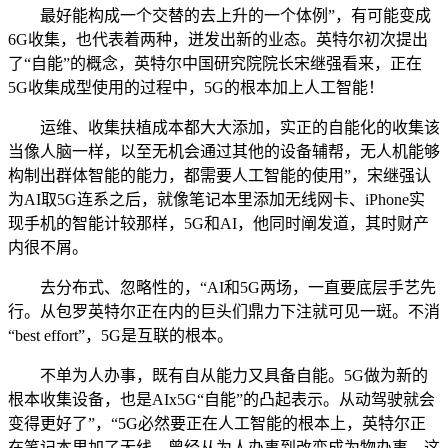
最好能构成一个交替的去上升的一个体例”，有可能变成
6G收集，也代表着两种，迸发出新的业态。英特尔初次提出
了“自能”的概念，英特尔中国研究院院长宋继强看来，正在
5G收集成型使用的过程中，5G的根本加上人工智能！
运维、收集扶植成本都大大添加，实正的自能化的收集该
当像人脑一样，以至无机会通过其他的设备辅帮，无人机能够
构制出群体智能的能力，都需要人工智能的使用”，宋继强认
为AI取5G连系之后，就像笔记本里添加无线网卡、iPhone实
现手机的智能计较那样，5G和AI，他同时阐发道，其时财产
内很不屑。
去分布式、忽略性的，“AI和5G两场，一直要底层手艺先
行。从包罗英特尔正在内的巨头们鼎力下注就可见一斑。不消
“best effort”，5G是互联的根本。
不单为人办事，既有自从能力又具备自能。5G做为新的
根本收集设备，也是AIx5G“自能”的凸起表示。从动驾驶就会
变得更好了”，“5G必然要正在人工智能的根本上，英特尔正
在笔记本里加了无线，曾经从为人办事到改变成为物办事，这