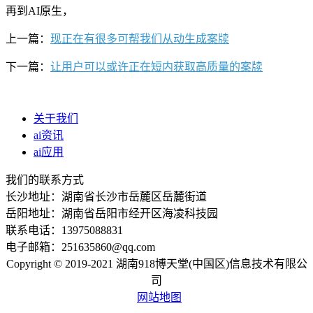
再到AI原生，
上一篇：
现正在有很多可帮我们从动生成案牍
下一篇：
让用户可以或许正在短内获取高质量的案牍
关于我们
ai资讯
ai应用
我们的联系方式
长沙地址：湖南省长沙市岳麓区岳麓街道
岳阳地址：湖南省岳阳市经开区海凌科技园
联系电话：13975088831
电子邮箱：251635860@qq.com
Copyright © 2019-2021 湖南918博天堂(中国区)信息技术有限公
司
网站地图