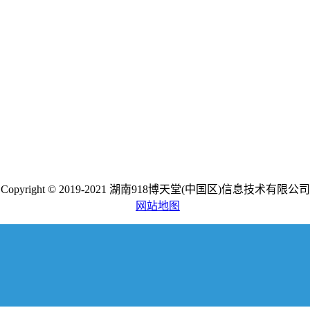
Copyright © 2019-2021 湖南918博天堂(中国区)信息技术有限公司
网站地图