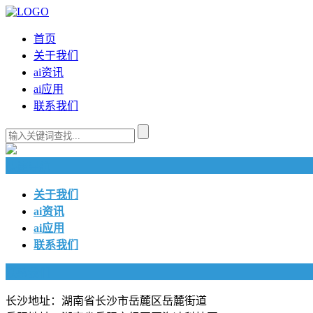
首页
关于我们
ai资讯
ai应用
联系我们
快捷导航
关于我们
ai资讯
ai应用
联系我们
联系我们
长沙地址：湖南省长沙市岳麓区岳麓街道