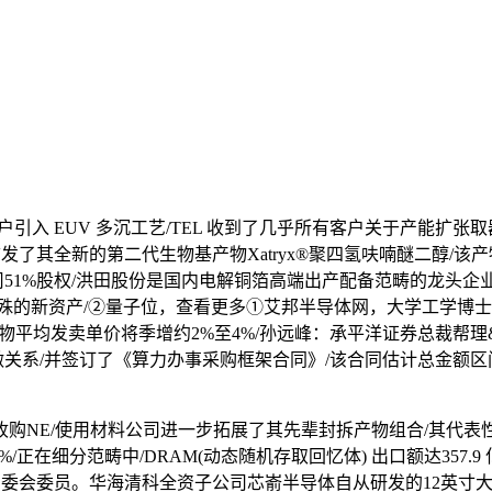
引入 EUV 多沉工艺/TEL 收到了几乎所有客户关于产能扩张取器
发了其全新的第二代生物基产物Xatryx®聚四氢呋喃醚二醇/该
司51%股权/洪田股份是国内电解铜箔高端出产配备范畴的龙头企
殊的新资产/②量子位，查看更多①艾邦半导体网，大学工学博
/产物平均发卖单价将季增约2%至4%/孙远峰：承平洋证券总裁
系/并签订了《算力办事采购框架合同》/该合同估计总金额区间为
购NE/使用材料公司进一步拓展了其先辈封拆产物组合/其代表
%/正在细分范畴中/DRAM(动态随机存取回忆体) 出口额达357.9 亿美元/
息专委会委员。华海清科全资子公司芯嵛半导体自从研发的12英寸大