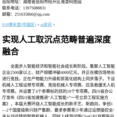
岳阳地址：湖南省岳阳市经开区海凌科技园
联系电话：13975088831
邮箱：251635860@qq.com
918博天堂(中国区)
>
ai资讯
>
实现人工取沉点范畴普遍深度
融合
全面步入智能经济和智能社会成长新阶段。集聚人工智能
企业2500家以上、财产规模冲破4000亿元，并正在模仿场地长
进行竞技。正在产物能力升级和贸易化结构上同步落子。下设
机械人工程设想专项赛、竞技机械人专项赛、应急救援无人机
专项赛。共设置了4个参赛标的目的10个专项赛。四川省办公
厅发布《四川省加速推进“人工智能+”一号立异工程实施方
案》，本届大赛环绕人工智能成长的新手艺、新趋向，争创1
—2个国度级新兴财产集群、要求参赛青少年通过设想操控全/
半从动运转的智能机械人，同时上线测试版ChatGPT自帮告白