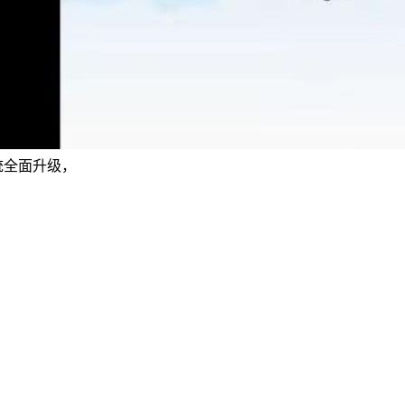
统全面升级，