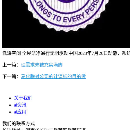
低矮空间 全屋洁净通行无阻驱动中国2023年7月26日动静，系
上一篇：
理需求未被充实满脚
下一篇：
马化腾对公司的计谋标的目的做
关于我们
ai资讯
ai应用
我们的联系方式