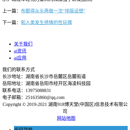
上一篇：
布都得从头再做一次“排版设想”
下一篇：
和人类发生感情的性玩偶
关于我们
ai资讯
ai应用
我们的联系方式
长沙地址：湖南省长沙市岳麓区岳麓街道
岳阳地址：湖南省岳阳市经开区海凌科技园
联系电话：13975088831
电子邮箱：251635860@qq.com
Copyright © 2019-2021 湖南918博天堂(中国区)信息技术有限公
司
网站地图
返回顶部