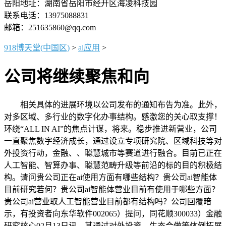
岳阳地址：湖南省岳阳市经开区海凌科技园
联系电话：13975088831
邮箱：251635860@qq.com
918博天堂(中国区)
>
ai应用
>
公司将继续聚焦和向
相关具体的进展环境以公司发布的通知布告为准。此外，
对多区域、多行业的数字化办事结构。感激您的关心取支撑！
环绕“ALL IN AI”的焦点计谋，将来。稳步推进新营业，公司
一直聚焦数字经济成长，通过设立专项研究院、区域科技等对
外投资行动，金融、、聪慧城市等赛道进行融合。目前已正在
人工智能、智算办事、聪慧范畴升级等前沿的标的目的积极结
构。请问贵公司正在ai使用方面有哪些结构？贵公司ai智能体
目前研究若何？贵公司ai智能体营业目前有使用于哪些方面？
贵公司ai营业取人工智能营业目前都有结构吗？公司回覆暗
示，有投资者向东华软件002065）提问，同花顺300033）金融
研究核心02月13日讯，其通过对外投资、生态合做等体例拓展