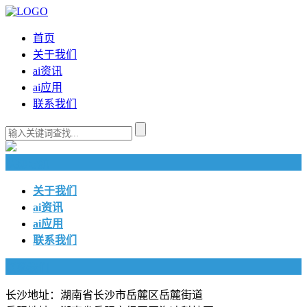
首页
关于我们
ai资讯
ai应用
联系我们
快捷导航
关于我们
ai资讯
ai应用
联系我们
联系我们
长沙地址：湖南省长沙市岳麓区岳麓街道