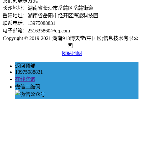
我们的联系方式
长沙地址：湖南省长沙市岳麓区岳麓街道
岳阳地址：湖南省岳阳市经开区海凌科技园
联系电话：13975088831
电子邮箱：251635860@qq.com
Copyright © 2019-2021 湖南918博天堂(中国区)信息技术有限公
司
网站地图
返回顶部
13975088831
在线咨询
微信二维码