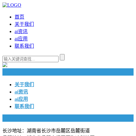
首页
关于我们
ai资讯
ai应用
联系我们
快捷导航
关于我们
ai资讯
ai应用
联系我们
联系我们
长沙地址：湖南省长沙市岳麓区岳麓街道