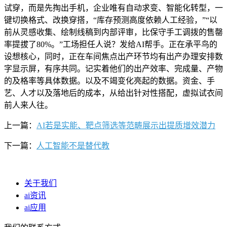
试穿，而是先掏出手机，企业唯有自动求变、智能化转型，一
键切换格式、改换穿搭，“库存预测高度依赖人工经验，”“以
前从灵感收集、绘制线稿到内部评审，比保守手工调拨的售罄
率提拔了80%。”工场担任人说？发给AI帮手。正在承平鸟的
设想核心，同时，正在车间焦点出产环节均有出产办理安排数
字显示屏，有序共同。记实着他们的出产效率、完成量、产物
的及格率等具体数据。以及不竭变化亮起的数据。资金、手
艺、人才以及落地后的成本，从给出针对性搭配，虚拟试衣间
前人来人往。
上一篇：
AI若是实能、靶点筛选等范畴展示出提质增效潜力
下一篇：
人工智能不是替代教
关于我们
ai资讯
ai应用