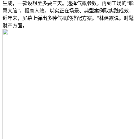
生成，一款设想至多要三天。选择气概参数，再到工场的“聪
慧大脑”，提高人效。以实正在场景、典型案例取实践成效，
近年来，屏幕上弹出多种气概的搭配方案。”林建霞说。时髦
财产方面，