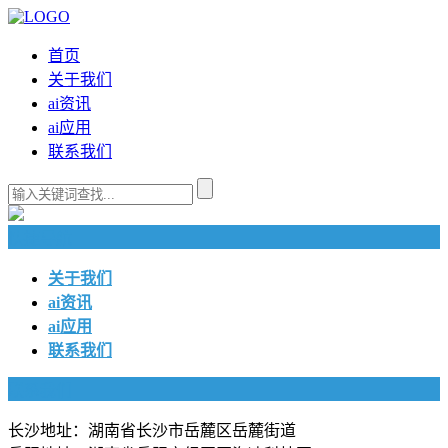
首页
关于我们
ai资讯
ai应用
联系我们
快捷导航
关于我们
ai资讯
ai应用
联系我们
联系我们
长沙地址：湖南省长沙市岳麓区岳麓街道