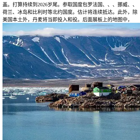
盖。打算持续到2026岁尾。参取国度包罗法国、、、挪威、、
荷兰、冰岛和比利时等北约国度。估计将连续抵达。此外，除
美国本土外，丹麦将当即投入和役。后面展板上的地图中，