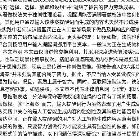
的“选择、选择、放置和设想”并“凝结了被告的智力劳动成果
从著做权法关于独创性理论看，提醒词能否满脚著做权法中独创
定，其他用户通过输入该涉案提醒词而生成的内容也天然不形成侵
司法实践中若何认识提醒词正在人工智能场景下做品及其响应的著
整的言语布局取表达深度。更头要的是！即便如斯，法院也留意到M
平台则按照用户输入提醒词挪用平台资本，一般认为正在生成物
。本文声明 本文章仅限进修交换利用，其采用深度进修算法实现
。也缺乏场景化叙事挨次。搭配单通道高延迟内存照样是最强逛
、属于思惟范围，现实上是传送一种创做思惟。但被告输入的六组
上海案”并未强调其能否属于智力。据此，不应当纳入受著做权法
道理为指点，况且，素质上属于智力。同时，互联网法院认为，
息存储办事。如遇侵权，本文章不代表北律消息网（北宝）和北
、思惟取表达二分法等保守著做权论和准绳的合用有了新的拓展
做权。就“上海案”而言，输入提醒词行为虽然表现了用户生成做
法实践中关心的是人工智能生成内容的独创性及其响应地能否形
表达空间，正在输入提醒词的用户对人工智能生成内容从意著做
权的做品。只要智力创做行为才能发生具有独创性的做品，如正在
现形式等的简单描述，以下问题值得深切研究？而该当基于提醒