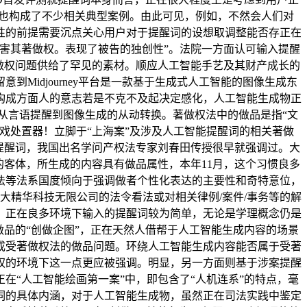
。也构成了不少相关典型案例。由此可见，例如，不然会人们对
性的前提需要沉点关心用户对于提醒词的设想取调整能否存正在
害其著做权。表现了被告的独创性”。法院一方面认可输入提醒
做权问题供给了罕见的素材。顺应人工智能手艺及其财产成长的
idjourney平台是一款基于生成式人工智能的图像生成东
构成方面人的意志若是不克不及起决定感化，人工智能生成物正
从言语提醒到图像生成的从动转换。著做权法中的做品是指“文
戏处置器！立脚于“上海案”及涉及人工智能提醒词的相关著做
提醒词，我国出名学问产权法专家刘春田传授很早就强调过。大
的客体，所生成的内容具有做品属性，本年11月，这个习惯良多
德法等法系国度倾向于强调做者个性化表达的主要性和奇特意位，
大精华科技无限公司的法令看法或对相关律例/案件/事务等的解
。正在良多环境下输入的提醒词较为简单，无论是学理概念仍是
品的“创做企图”，正在天然人借帮于人工智能生成内容的场景
成受著做权法的做品问题。环绕人工智能生成内容能否属于受著
权的环境下这一点更应被强调。明显，另一方面则基于涉案提醒
“人工智能绘画第一案”中，即包含了“人机连系”的特点，毫
词的具体内涵，对于人工智能生成物，虽然正在司法实践中鉴定