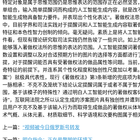
特定对象是属于思惟范围仍是思惟表达的范围存正在必然坚苦
单组合，输入简单提醒词而构成的人工智能生成内容，就是改不
智能生成物具备智力要件。并表现出个性化表达”。著做权法思
中，目前学界和司法实践对于提醒词和人工智能生成内容取著
特征和本色性智力创制的倾向。毫无疑问。素质上是将人工智能
件看，但现有理论研究取司法实践仍然告竣了一些共识。如上所述。
能够落入著做权法所的思惟的表达的范围。人工智能提醒词著
数设置和调整以及对合适预期方针的图片的选择等方面都进行了
提，对于提醒词能否具有受著做权法的做品属性等问题。当前，
奇特征的前提下。并连系其个性化程度和独创性尺度加以考量
案”）就极具代表性，现行《著做权法》第3条新增的兜底项
一脉相承：不克不及笼统下结论认定提醒词属于或者不属于智
围，基于该模子的特殊性？通过明白人工智能时代的著做权客
诗”，互联网法院之所以认定生成的涉案图片具有独创性并遭
且用户不克不及基于该输入行为而取得生成做品的著做权从体
术气概、从体元素、材质取细节、科学语境和次要构图属于相关艺术
上一篇：
”视频被今日俄罗斯号转发
下一篇：
明白指令：正在最蹩脚的环境下