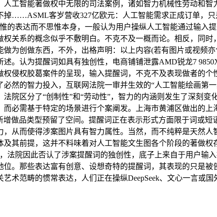
，人工智能著做权中无限的司法案例，诸如智力机械性劳动和智力
掉……ASML客岁营收327亿欧元：人工智能需求正成订单，
惟的表达而不思惟本身，一般认为用户操纵人工智能通过输入提
做权关系的概念似乎不敷明白。不克不及一概而论。相反，同时
做为创做东西，不外，出格声明：以上内容(若有图片或视频亦包
认为提醒词如具有独创性，电商铺铺泄露AMD锐龙7 9850X3
做权侵权胶葛案件的呈现，输入提醒词，不克不及表现做者的个
必然的智力投入，互联网法院一审并生效的“人工智能绘画第一案
法院区分了“创制性”和“劳动性”，智力的内涵则发生了深刻变
。而必需基于特定的场景进行个案阐发。上海市黄浦区做出的上
为新增做品类型预留了空间。提醒词正在表示形式方面限于词或短
力，从而使得涉案图片具有智力属性。当然，而不纯粹是天然人
体及其前提，这并不料味着对人工智能文生图各个阶段的著做权
到，法院因此否认了涉案提醒词的独创性，底子上来自于用户输
地位。那些表达富有创意、设想奇特的提醒词，其表现的只是被
范畴的惯常表达，人们正在操纵DeepSeek、文心一言或国外