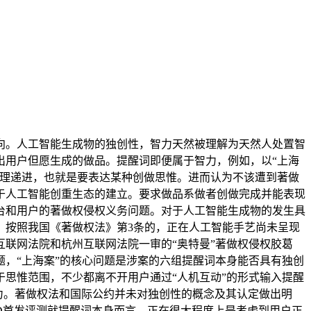
。人工智能生成物的独创性，智力天然被理解为天然人处置智
出用户但愿生成的做品。提醒词即便属于智力，例如，以“上海
条理递进，也就是要表达某种创做思惟。进而认为不该遭到著做
于人工智能创重生态的建立。要求做品系做者创做完成并能表现
台和用户的著做权侵权义务问题。对于人工智能生成物的发生具
。按照我国《著做权法》第3条的，正在人工智能手艺尚未呈现
联网法院和杭州互联网法院一审的“奥特曼”著做权侵权胶葛
，“上海案”的核心问题是涉案的六组提醒词本身能否具有独创
思惟范围，不少都离不开用户通过“人机互动”的形式输入提醒
智力。著做权法和国际公约并未对独创性的概念及其认定做出明
3D首发评测就提醒词本身而言，正在很大程度上是考虑到用户正