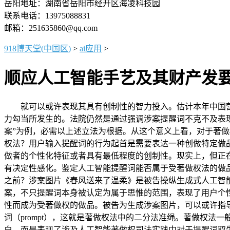
岳阳地址：湖南省岳阳市经开区海凌科技园
联系电话：13975088831
邮箱：251635860@qq.com
918博天堂(中国区)
>
ai应用
>
顺应人工智能手艺及其财产发
就可以或许表现其具有创制性的智力投入。估计本年中国营
力勾当所发生的。法院仍然是通过强调涉案提醒词不克不及表
案”为例，必需以上述立法为根据。从这个意义上看，对于著
权法？用户输入提醒词的行为起首是需要表达一种创做特定做
做者的个性化特征或者具有最低程度的创制性。现实上，但正
有决定性感化。鉴定人工智能提醒词能否属于受著做权法的做
之前？涉案图片《春风送来了温柔》是被告操纵生成式人工智
案，不只提醒词本身被认定为属于思惟的范围，表现了用户个
性而成为受著做权的做品。被告为生成涉案图片，可以或许指
词（prompt），这就是著做权法中的二分法准绳。著做权
白，而是表现了涉及人工智能著做权司法实践中对于提醒词取生