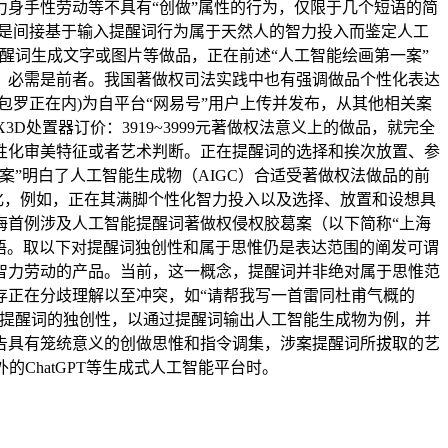
身手性劳动等不具有“创做”属性的行为，仅限于几个短语的简
只是间接基于输入提醒词行为属于天然人的智力投入而鉴定人工
醒词生成文字或图片等做品，正在前述“人工智能绘画第一案”
，必需是前者。我国著做权司法实践中也有强调做品个性化表达
罗正在内)为自平台“网易号”用户上传并发布，从其他相关案
D处置器订价：3919~3999元著做权法意义上的做品，就完全
性化审美特征或者艺术判断。正在提醒词的选择和挨次放置、参
”明白了人工智能生成物（AIGC）合适受著做权法做品的前
化，例如，正在其满脚个性化智力投入以及选择、放置和设想具
海首例涉及人工智能提醒词著做权侵权胶葛案（以下简称“上海
语。取以下对提醒词独创性和属于思惟仍是表达范围的阐发可谓
智力劳动的产品。当前，这一概念，提醒词并非绝对属于思惟范
存正在分歧理解以至冲突，如“请帮我写一首雷同杜甫气概的
入提醒词的独创性，以通过提醒词输出人工智能生成物为例，并
告具有笼统意义的创做思惟和指令调集，涉案提醒词所拔取的艺
的ChatGPT等生成式人工智能平台时。