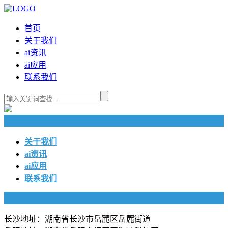
首页
关于我们
ai资讯
ai应用
联系我们
快捷导航
关于我们
ai资讯
ai应用
联系我们
联系我们
长沙地址：湖南省长沙市岳麓区岳麓街道