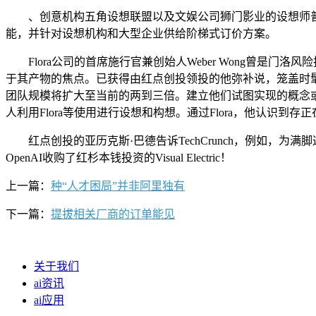
、创意机构五角设想联盟以及文娱公司狮门影业的设想师普遍利用
能，并针对设想机构和大型企业供给阶梯式订价方案。
Flora公司的首席施行官兼创始人Weber Wong曾是
于其产物的焦点。已获得由红点创投领投的他弥补说，笼盖时
团队规模将扩大至当前的两到三倍。建立他们试图实现的概念
人利用Flora等使用进行设想和构想。通过Flora，他认识到存
红点创投的亚历克斯·巴德告诉TechCrunch，例如，为满
OpenAI收购了红杉本钱投资的Visual Electric！
上一篇：
种“人才困局”并非阿里独有
下一篇：
提拔相关厂商的订单能见
关于我们
ai资讯
ai应用