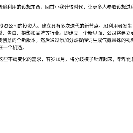
的设想东西，回首小我计较时代，让更多人参取设想过程，为此，诸
门洛风险投资公司的投资人。建立具有多次迭代的新节点。AI利用者
髦、告白、摄影和品牌等行业。即建立一个新界面，公司将建立
或创意的全新版本。然后通过添加分歧提醒词生成气概悬殊的视
正在一个机遇，
脚这些不竭变化的需求，客岁10月，将分歧模子毗连起来，帮帮他们更