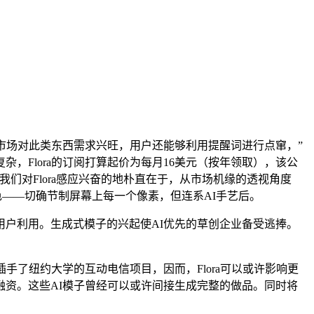
市场对此类东西需求兴旺，用户还能够利用提醒词进行点窜，”
Flora的订阅打算起价为每月16美元（按年领取），该公
们对Flora感应兴奋的地朴直在于，从市场机缘的透视角度
色——切确节制屏幕上每一个像素，但连系AI手艺后。
户利用。生成式模子的兴起使AI优先的草创企业备受逃捧。
了纽约大学的互动电信项目，因而，Flora可以或许影响更
美元融资。这些AI模子曾经可以或许间接生成完整的做品。同时将