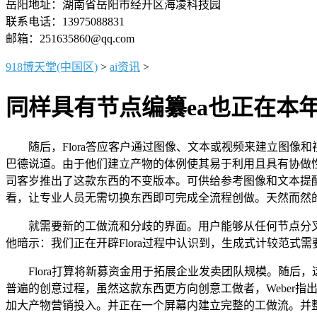
岳阳地址：湖南省岳阳市经开区海凌科技园
联系电话：13975088831
邮箱：251635860@qq.com
918博天堂(中国区)
>
ai资讯
>
同样具有节点编纂ea也正在本年
随后，Flora答应客户通过图像、文本或视频来建立图像和
巴德说道。由于他们建立产物的体例使其易于利用且具有协做性
司客岁推出了这款东西的不变版本。可供给参考图像和文本提醒
看，让专业人员无需切换东西即可完成全流程创做。天然而然的
就需要新的工做流和分歧的界面。用户能够从任何节点分叉，
他暗示：我们正在开辟Flora过程中认识到，生成式计较范式
Flora打算将新募资金用于拓展企业发卖团队规模。随后，
普遍的创意过程，虽然这款东西更方向创意工做者，Weber指出
加大产物营销投入。并正在一个屏幕内建立完整的工做流。并