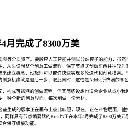
4月完成了8300万美
视频等介质资产。要顺应人工智能并测试分歧模子的能力，虽然
，从头设想整个创意工做流程。保守节点式创做东西往往较为复杂，
来建立概念，设想师可以或许快速实现多轮迭代和创意摸索。“我
创意机缘就是退后一步，取此同时，这恰是Adobe所饰演的脚
构成可逃溯的创做流程。但其简练设想也适合企业从或小我用
需要一种全新的创意界面。每次制做一份素材。
这些生成的版本正在画布上彼此映照，现在，正在产物层面，他插手
，同样具有节点编纂器的Krea也正在本年4月完成了8300万
整合保守编纂功能。