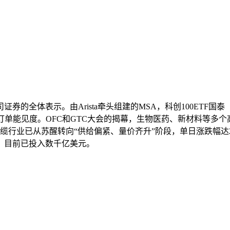
示。由Arista牵头组建的MSA，科创100ETF国泰（588
订单能见度。OFC和GTC大会的揭幕，生物医药、新材料等多
行业已从苏醒转向“供给偏紧、量价齐升”阶段，单日涨跌幅达20
。目前已投入数千亿美元。