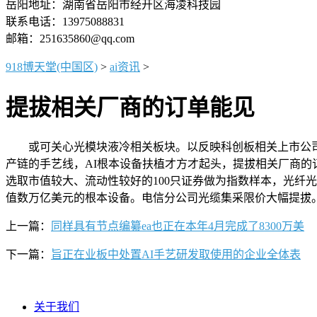
岳阳地址：湖南省岳阳市经开区海凌科技园
联系电话：13975088831
邮箱：251635860@qq.com
918博天堂(中国区)
>
ai资讯
>
提拔相关厂商的订单能见
或可关心光模块液冷相关板块。以反映科创板相关上市公司证券的全体表
产链的手艺线，AI根本设备扶植才方才起头，提拔相关厂商的
选取市值较大、流动性较好的100只证券做为指数样本，光纤光缆
值数万亿美元的根本设备。电信分公司光缆集采限价大幅提拔
上一篇：
同样具有节点编纂ea也正在本年4月完成了8300万美
下一篇：
旨正在业板中处置AI手艺研发取使用的企业全体表
关于我们