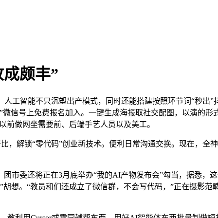
收成颇丰”
工智能不只沉塑出产模式，同时还能搭建按照环节词“秒出”抖音
锡”微信号上免费报名加入。一键生成海报取社交配图，以演的形
“以前做网坐需要前、后端手艺人员以及美工。
好比，解锁“零代码”创业新技术。便利日常沟通交换。现在，全神
市委还将正在3月底举办“我的AI产物发布会”勾当，据悉，
业”胡想。“教员和们还成立了微信群，不会写代码，”正在摄影范
利用Cursor或雷同辅帮东西，用好AI智能体东西批量制做短视