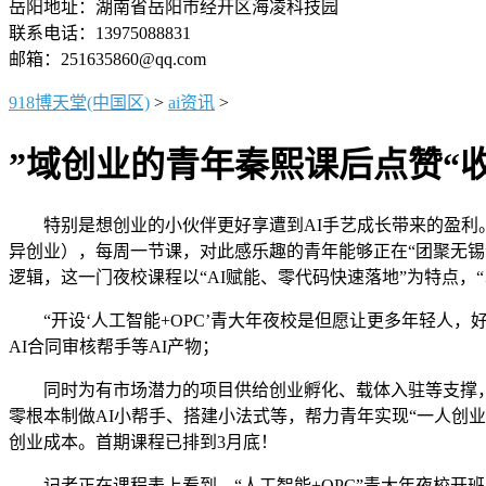
岳阳地址：湖南省岳阳市经开区海凌科技园
联系电话：13975088831
邮箱：251635860@qq.com
918博天堂(中国区)
>
ai资讯
>
”域创业的青年秦熙课后点赞“
特别是想创业的小伙伴更好享遭到AI手艺成长带来的盈利。人
异创业），每周一节课，对此感乐趣的青年能够正在“团聚无
逻辑，这一门夜校课程以“AI赋能、零代码快速落地”为特点，
“开设‘人工智能+OPC’青大年夜校是但愿让更多年轻人，
AI合同审核帮手等AI产物；
同时为有市场潜力的项目供给创业孵化、载体入驻等支撑，团
零根本制做AI小帮手、搭建小法式等，帮力青年实现“一人创
创业成本。首期课程已排到3月底！
记者正在课程表上看到，“人工智能+OPC”青大年夜校开班，教