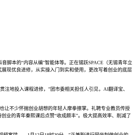
脚本的“内容从编”智能体等。正在锡跃SPACE（无锡青年立
式展现优良进修，从实操入门到实和使用，更改写着创业的底层
贯注地投入课程进修，”团市委相关担任人引见，AI翻译宝、
这也让不少怀揣创业胡想的年轻人摩拳擦掌。礼聘专业教员传授
畴创业的青年秦熙课后点赞“收成颇丰”。极大提高效率、削减了
频案牍……1月12日18时30分，”正兼职进行网坐制做创业的